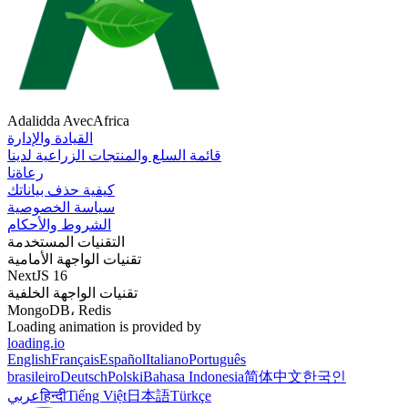
Adalidda AvecAfrica
القيادة والإدارة
قائمة السلع والمنتجات الزراعية لدينا
رعاةنا
كيفية حذف بياناتك
سياسة الخصوصية
الشروط والأحكام
التقنيات المستخدمة
تقنيات الواجهة الأمامية
NextJS 16
تقنيات الواجهة الخلفية
MongoDB، Redis
Loading animation is provided by
loading.io
English
Français
Español
Italiano
Português
brasileiro
Deutsch
Polski
Bahasa Indonesia
简体中文
한국인
Türkçe
日本語
Tiếng Việt
हिन्दी
عربي