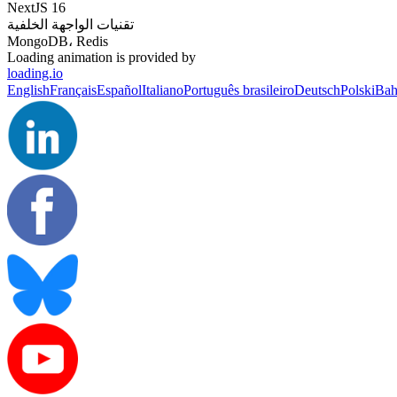
NextJS 16
تقنيات الواجهة الخلفية
MongoDB، Redis
Loading animation is provided by
loading.io
English
Français
Español
Italiano
Português brasileiro
Deutsch
Polski
Bah