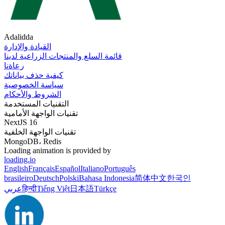
Adalidda
القيادة والإدارة
قائمة السلع والمنتجات الزراعية لدينا
رعاةنا
كيفية حذف بياناتك
سياسة الخصوصية
الشروط والأحكام
التقنيات المستخدمة
تقنيات الواجهة الأمامية
NextJS 16
تقنيات الواجهة الخلفية
MongoDB، Redis
Loading animation is provided by
loading.io
English
Français
Español
Italiano
Português
brasileiro
Deutsch
Polski
Bahasa Indonesia
简体中文
한국인
Türkçe
日本語
Tiếng Việt
हिन्दी
عربي