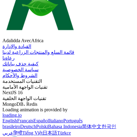
Adalidda AvecAfrica
القيادة والإدارة
قائمة السلع والمنتجات الزراعية لدينا
رعاةنا
كيفية حذف بياناتك
سياسة الخصوصية
الشروط والأحكام
التقنيات المستخدمة
تقنيات الواجهة الأمامية
NextJS 16
تقنيات الواجهة الخلفية
MongoDB، Redis
Loading animation is provided by
loading.io
English
Français
Español
Italiano
Português
brasileiro
Deutsch
Polski
Bahasa Indonesia
简体中文
한국인
Türkçe
日本語
Tiếng Việt
हिन्दी
عربي