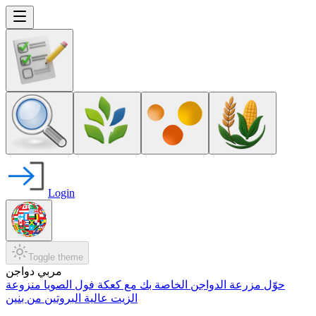
Login
Toggle theme
مربي دواجن
حوّل مزرعة الدواجن الخاصة بك مع كعكة فول الصويا منزوعة
الزيت عالية البروتين من بنين