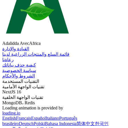
Adalidda AvecAfrica
القيادة والإدارة
قائمة السلع والمنتجات الزراعية لدينا
رعاةنا
كيفية حذف بياناتك
سياسة الخصوصية
الشروط والأحكام
التقنيات المستخدمة
تقنيات الواجهة الأمامية
NextJS 16
تقنيات الواجهة الخلفية
MongoDB، Redis
Loading animation is provided by
loading.io
English
Français
Español
Italiano
Português
brasileiro
Deutsch
Polski
Bahasa Indonesia
简体中文
한국인