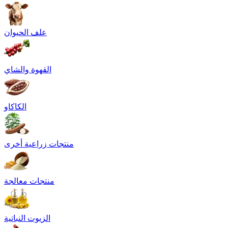
علف الحيوان
القهوة والشاي
الكاكاو
منتجات زراعية أخرى
منتجات معالجة
الزيوت النباتية