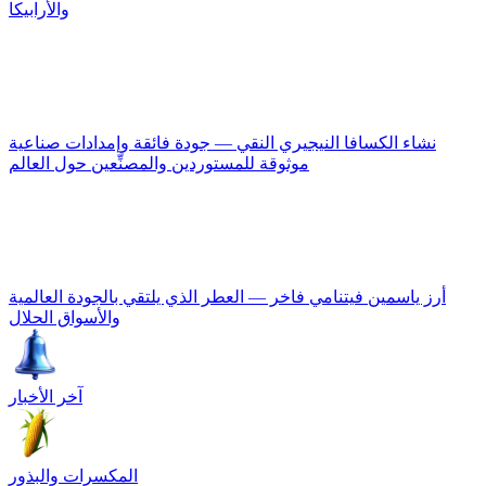
والأرابيكا
نشاء الكسافا النيجيري النقي — جودة فائقة وإمدادات صناعية
موثوقة للمستوردين والمصنِّعين حول العالم
أرز ياسمين فيتنامي فاخر — العطر الذي يلتقي بالجودة العالمية
والأسواق الحلال
آخر الأخبار
المكسرات والبذور