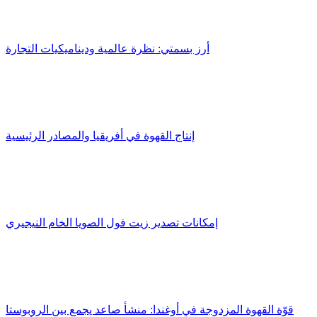
أرز بسمتي: نظرة عالمية وديناميكيات التجارة
إنتاج القهوة في أفريقيا والمصادر الرئيسية
إمكانات تصدير زيت فول الصويا الخام النيجيري
قوّة القهوة المزدوجة في أوغندا: منشأ صاعد يجمع بين الروبوستا