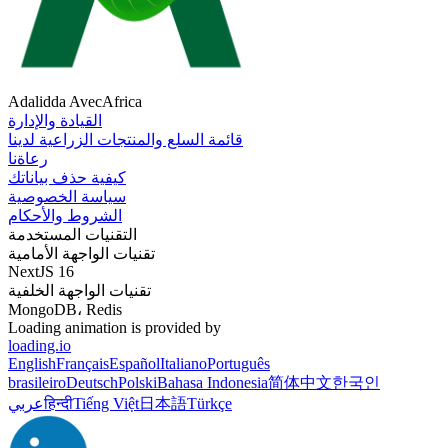
Adalidda AvecAfrica
القيادة والإدارة
قائمة السلع والمنتجات الزراعية لدينا
رعاةنا
كيفية حذف بياناتك
سياسة الخصوصية
الشروط والأحكام
التقنيات المستخدمة
تقنيات الواجهة الأمامية
NextJS 16
تقنيات الواجهة الخلفية
MongoDB، Redis
Loading animation is provided by
loading.io
English
Français
Español
Italiano
Português
brasileiro
Deutsch
Polski
Bahasa Indonesia
简体中文
한국인
Türkçe
日本語
Tiếng Việt
हिन्दी
عربي