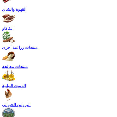
القهوة والشاي
الكاكاو
منتجات زراعية أخرى
منتجات معالجة
الزيوت النباتية
البروتين الحيواني