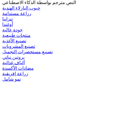
النص مترجم بواسطة الذكاء الاصطناعي
حبوب البازلاء الهندية
زراعة مستدامة
تنزانيا
أوغندا
جودة عالية
منتجات طبيعية
تصنيع الأغذية
تصنيع المشروبات
تصنيع مستحضرات التجميل
بروتين نباتي
ألياف غذائية
مضادات الأكسدة
زراعة إفريقية
نمو شامل