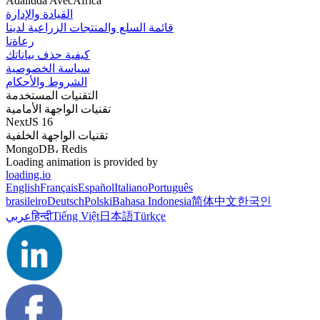
Adalidda AvecAfrica
القيادة والإدارة
قائمة السلع والمنتجات الزراعية لدينا
رعاةنا
كيفية حذف بياناتك
سياسة الخصوصية
الشروط والأحكام
التقنيات المستخدمة
تقنيات الواجهة الأمامية
NextJS 16
تقنيات الواجهة الخلفية
MongoDB، Redis
Loading animation is provided by
loading.io
English
Français
Español
Italiano
Português
brasileiro
Deutsch
Polski
Bahasa Indonesia
简体中文
한국인
Türkçe
日本語
Tiếng Việt
हिन्दी
عربي