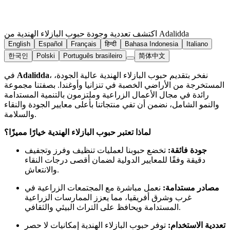
اكتشف تعددية وجودة حبوب البازلاء الهندية من Adalidda
English
Español
Français
हिन्दी
Bahasa Indonesia
Italiano
한국인
Polski
Português brasileiro
简体中文
، نفخر بتقديم حبوب البازلاء الهندية عالية الجودة،
Adalidda
في
المستخرجة من الأراضي الخصبة في تنزانيا وأوغندا. بصفتنا مجموعة
رائدة في مجال الأعمال الزراعية وملتزمون بالتنمية المستدامة
والنمو الشامل، نضمن أن تفي منتجاتنا بأعلى معايير الجودة والنقاء
والسلامة.
لماذا تعتبر حبوب البازلاء الهندية خيارًا مميزًا؟
جودة فائقة:
تخضع حبوبنا لعمليات تنظيف وفرز وتجفيف
دقيقة وفقًا للمعايير الدولية لضمان أقصى درجات النقاء
والانتعاش.
مصادر مستدامة:
نعمل مباشرة مع المجتمعات الزراعية في
غرب وشرق أفريقيا، مما يعزز الممارسات الزراعية
المستدامة ويحافظ على التراث البيئي والثقافي.
تعددية الاستخدام:
توفر حبوب البازلاء الهندية إمكانيات لا حصر