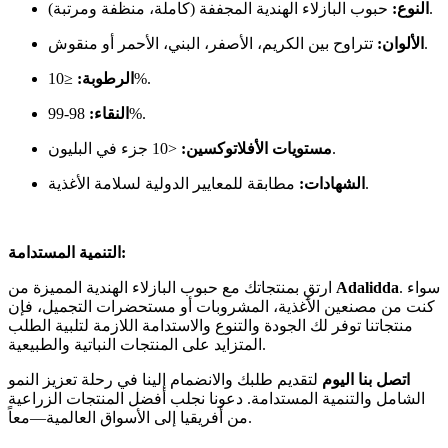
حبوب البازلاء الهندية المجففة (كاملة، منظفة ومرتبة).
النوع:
تتراوح بين الكريم، الأصفر، البني، الأحمر أو منقوش.
الألوان:
≤10%.
الرطوبة:
98-99%.
النقاء:
<10 جزء في البليون.
مستويات الأفلاتوكسين:
مطابقة للمعايير الدولية لسلامة الأغذية.
الشهادات:
التنمية المستدامة:
. سواء
Adalidda
ارتقِ بمنتجاتك مع حبوب البازلاء الهندية المميزة من
كنت من مصنعين الأغذية، المشروبات أو مستحضرات التجميل، فإن
منتجاتنا توفر لك الجودة والتنوع والاستدامة اللازمة لتلبية الطلب
المتزايد على المنتجات النباتية والطبيعية.
اتصل بنا اليوم
لتقديم طلبك والانضمام إلينا في رحلة تعزيز النمو
الشامل والتنمية المستدامة. دعونا نجلب أفضل المنتجات الزراعية
من أفريقيا إلى الأسواق العالمية—معاً.