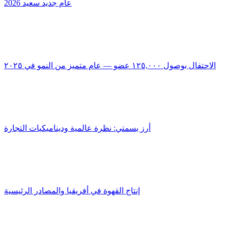
عام جديد سعيد 2026
الاحتفال بوصول ١٢٥,٠٠٠ عضو — عام متميز من النمو في ٢٠٢٥
أرز بسمتي: نظرة عالمية وديناميكيات التجارة
إنتاج القهوة في أفريقيا والمصادر الرئيسية