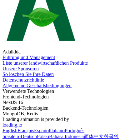
Adalidda
Führung und Management
Liste unserer landwirtschaftlichen Produkte
Unsere Sponsoren
So löschen Sie Ihre Daten
Datenschutzrichtlinie
Allgemeine Geschäftsbedingungen
Verwendete Technologien
Frontend-Technologien
NextJS 16
Backend-Technologien
MongoDB, Redis
Loading animation is provided by
loading.io
English
Français
Español
Italiano
Português
brasileiro
Deutsch
Polski
Bahasa Indonesia
简体中文
한국인