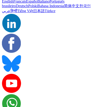
English
Français
Español
Italiano
Português
brasileiro
Deutsch
Polski
Bahasa Indonesia
简体中文
한국인
عربي
हिन्दी
Tiếng Việt
日本語
Türkçe