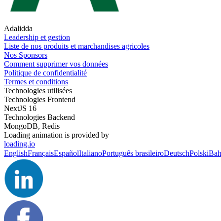
Adalidda
Leadership et gestion
Liste de nos produits et marchandises agricoles
Nos Sponsors
Comment supprimer vos données
Politique de confidentialité
Termes et conditions
Technologies utilisées
Technologies Frontend
NextJS 16
Technologies Backend
MongoDB, Redis
Loading animation is provided by
loading.io
English
Français
Español
Italiano
Português brasileiro
Deutsch
Polski
Bah