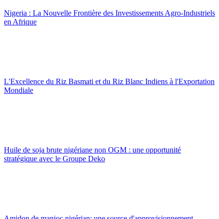
Nigeria : La Nouvelle Frontière des Investissements Agro-Industriels
en Afrique
L'Excellence du Riz Basmati et du Riz Blanc Indiens à l'Exportation
Mondiale
Huile de soja brute nigériane non OGM : une opportunité
stratégique avec le Groupe Deko
Amidon de manioc nigérian: une source d'approvisionnement