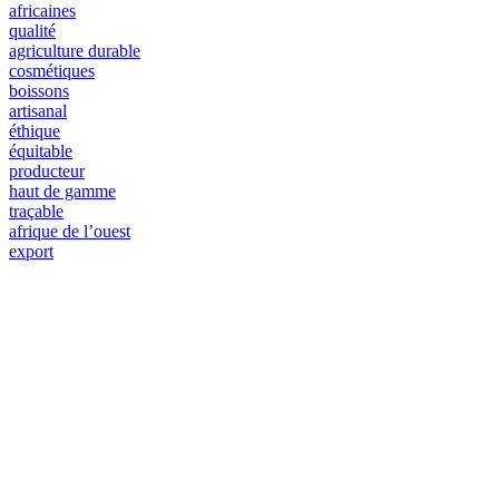
africaines
qualité
agriculture durable
cosmétiques
boissons
artisanal
éthique
équitable
producteur
haut de gamme
traçable
afrique de l’ouest
export