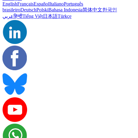
English
Français
Español
Italiano
Português
brasileiro
Deutsch
Polski
Bahasa Indonesia
简体中文
한국인
عربي
हिन्दी
Tiếng Việt
日本語
Türkçe