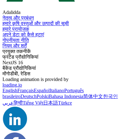
Adalidda
नेतृत्व और प्रबंधन
हमारे कृषि वस्तुओं और उत्पादों की सूची
हमारे प्रायोजक
अपने डेटा को कैसे हटाएं
गोपनीयता नीति
नियम और शर्तें
प्रयुक्त तकनीकें
फ्रंटेंड प्रौद्योगिकियां
NextJS 16
बैकेंड प्रौद्योगिकियां
मोंगोडीबी, रेडिस
Loading animation is provided by
loading.io
English
Français
Español
Italiano
Português
brasileiro
Deutsch
Polski
Bahasa Indonesia
简体中文
한국인
عربي
हिन्दी
Tiếng Việt
日本語
Türkçe