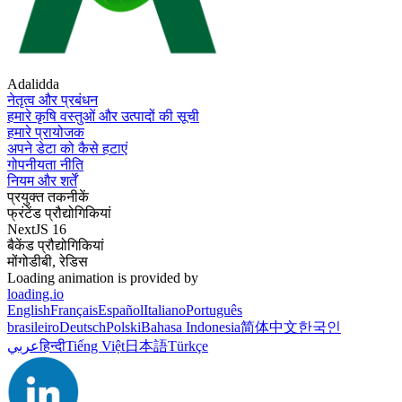
Adalidda
नेतृत्व और प्रबंधन
हमारे कृषि वस्तुओं और उत्पादों की सूची
हमारे प्रायोजक
अपने डेटा को कैसे हटाएं
गोपनीयता नीति
नियम और शर्तें
प्रयुक्त तकनीकें
फ्रंटेंड प्रौद्योगिकियां
NextJS 16
बैकेंड प्रौद्योगिकियां
मोंगोडीबी, रेडिस
Loading animation is provided by
loading.io
English
Français
Español
Italiano
Português
brasileiro
Deutsch
Polski
Bahasa Indonesia
简体中文
한국인
عربي
हिन्दी
Tiếng Việt
日本語
Türkçe