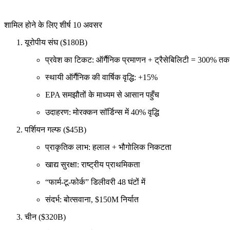
शामिल होने के लिए शीर्ष 10 अवसर
यूरोपीय संघ ($180B)
प्रवेश का टिकट: ऑर्गैनिक प्रमाणन + ट्रैसेबिलिटी = 300% तक 
स्थायी ऑर्गैनिक की वार्षिक वृद्धि: +15%
EPA समझौतों के माध्यम से आसान पहुँच
उदाहरण: मोरक्कन सॉर्डिन्स में 40% वृद्धि
पर्शियन गल्फ ($45B)
प्राकृतिक लाभ: हलाल + भौगोलिक निकटता
खाद्य सुरक्षा: राष्ट्रीय प्राथमिकता
“फार्म-टू-फोर्क” डिलीवरी 48 घंटों में
संदर्भ: बोत्सवाना, $150M निर्यात
चीन ($320B)