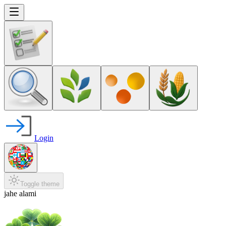
Login
Toggle theme
jahe alami