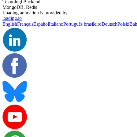
Teknologi Backend
MongoDB, Redis
Loading animation is provided by
loading.io
English
Français
Español
Italiano
Português brasileiro
Deutsch
Polski
Bah