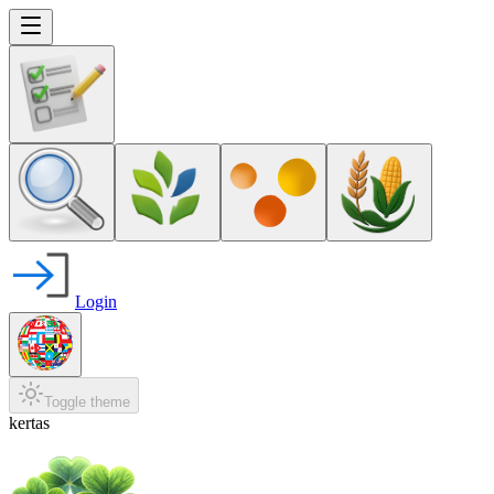
Login
Toggle theme
kertas