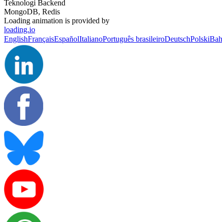
Teknologi Backend
MongoDB, Redis
Loading animation is provided by
loading.io
English
Français
Español
Italiano
Português brasileiro
Deutsch
Polski
Bah