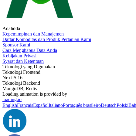
Adalidda
Kepemimpinan dan Manajemen
Daftar Komoditas dan Produk Pertanian Kami
Sponsor Kami
Cara Menghapus Data Anda
Kebijakan Privasi
Syarat dan Ketentuan
Teknologi yang Digunakan
Teknologi Frontend
NextJS 16
Teknologi Backend
MongoDB, Redis
Loading animation is provided by
loading.io
English
Français
Español
Italiano
Português brasileiro
Deutsch
Polski
Bah