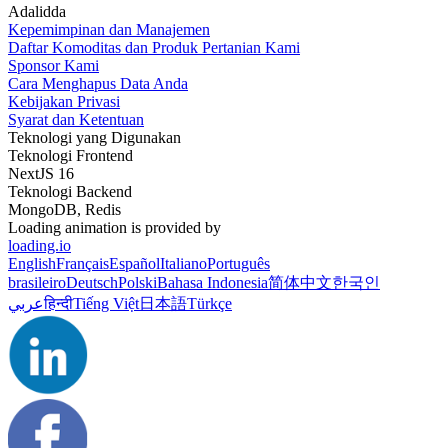
Adalidda
Kepemimpinan dan Manajemen
Daftar Komoditas dan Produk Pertanian Kami
Sponsor Kami
Cara Menghapus Data Anda
Kebijakan Privasi
Syarat dan Ketentuan
Teknologi yang Digunakan
Teknologi Frontend
NextJS 16
Teknologi Backend
MongoDB, Redis
Loading animation is provided by
loading.io
English
Français
Español
Italiano
Português
brasileiro
Deutsch
Polski
Bahasa Indonesia
简体中文
한국인
عربي
हिन्दी
Tiếng Việt
日本語
Türkçe