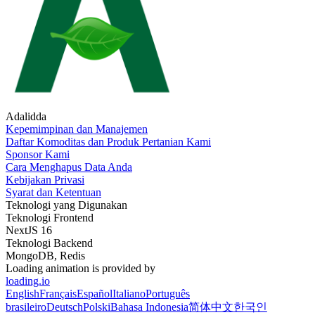
Adalidda
Kepemimpinan dan Manajemen
Daftar Komoditas dan Produk Pertanian Kami
Sponsor Kami
Cara Menghapus Data Anda
Kebijakan Privasi
Syarat dan Ketentuan
Teknologi yang Digunakan
Teknologi Frontend
NextJS 16
Teknologi Backend
MongoDB, Redis
Loading animation is provided by
loading.io
English
Français
Español
Italiano
Português
brasileiro
Deutsch
Polski
Bahasa Indonesia
简体中文
한국인