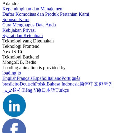
Adalidda
Kepemimpinan dan Manajemen
Daftar Komoditas dan Produk Pertanian Kami
Sponsor Kami
Cara Menghapus Data Anda
Kebijakan Privasi
Syarat dan Ketentuan
Teknologi yang Digunakan
Teknologi Frontend
NextJS 16
Teknologi Backend
MongoDB, Redis
Loading animation is provided by
loading.io
English
Français
Español
Italiano
Português
brasileiro
Deutsch
Polski
Bahasa Indonesia
简体中文
한국인
عربي
हिन्दी
Tiếng Việt
日本語
Türkçe