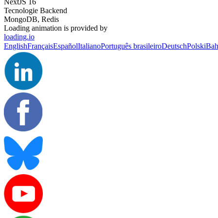
NextJS 16
Tecnologie Backend
MongoDB, Redis
Loading animation is provided by
loading.io
English
Français
Español
Italiano
Português brasileiro
Deutsch
Polski
Bah