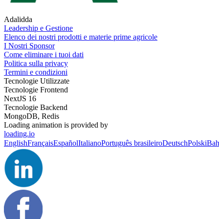
Adalidda
Leadership e Gestione
Elenco dei nostri prodotti e materie prime agricole
I Nostri Sponsor
Come eliminare i tuoi dati
Politica sulla privacy
Termini e condizioni
Tecnologie Utilizzate
Tecnologie Frontend
NextJS 16
Tecnologie Backend
MongoDB, Redis
Loading animation is provided by
loading.io
English
Français
Español
Italiano
Português brasileiro
Deutsch
Polski
Bah