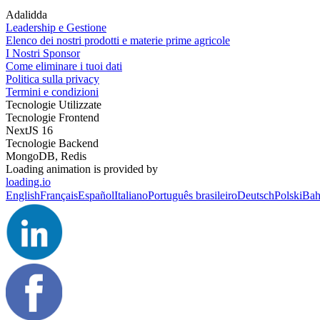
Adalidda
Leadership e Gestione
Elenco dei nostri prodotti e materie prime agricole
I Nostri Sponsor
Come eliminare i tuoi dati
Politica sulla privacy
Termini e condizioni
Tecnologie Utilizzate
Tecnologie Frontend
NextJS 16
Tecnologie Backend
MongoDB, Redis
Loading animation is provided by
loading.io
English
Français
Español
Italiano
Português brasileiro
Deutsch
Polski
Bah