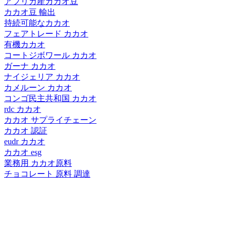
アフリカ産カカオ豆
カカオ豆 輸出
持続可能なカカオ
フェアトレード カカオ
有機カカオ
コートジボワール カカオ
ガーナ カカオ
ナイジェリア カカオ
カメルーン カカオ
コンゴ民主共和国 カカオ
rdc カカオ
カカオ サプライチェーン
カカオ 認証
eudr カカオ
カカオ esg
業務用 カカオ原料
チョコレート 原料 調達