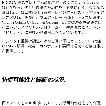
RDCは新興のプレミアム産地です。多くのコンゴ産カカオ
は化学投入が少ない農法のため自然と有機に近く、東部産の
豆はしばしば二重認証（有機＋レインフォレスト・アライア
ンス／UTZ）を受け、フェアトレード認証も増えています。
Virunga Origins や Gourmet Gardens、EU支援の森林破壊防止
イニシアティブなどのプログラムが、生産者の収入、トレー
サビリティ、収穫後の品質向上を支えています。
インパクト重視の調達を求める買い手にとって、RDCは強
いESG（環境・社会・ガバナンス）実績と増大する輸出能力
を提供します。
持続可能性と認証の状況
西アフリカとRDC全域において、持続可能性はもはや任意