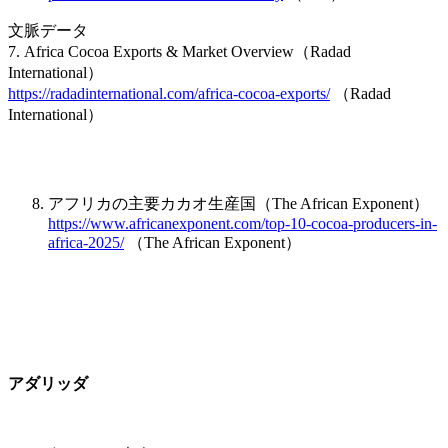
文脈データ
7. Africa Cocoa Exports & Market Overview（Radad
International）
https://radadinternational.com/africa-cocoa-exports/
（Radad
International）
アフリカの主要カカオ生産国（The African Exponent）
https://www.africanexponent.com/top-10-cocoa-producers-in-
africa-2025/
（The African Exponent）
アダリッダ