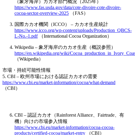
（象牙海岸）カカオ部門概況（2025年）
https://www.fas.usda.gov/data/cote-divoire-cote-divoire-
cocoa-sector-overview-2025
（FAS）
国際カカオ機関（ICCO） – カカオ生産統計
https://www.icco.org/wp-content/uploads/Production_QBCS-
L-No.-1.pdf
（International Cocoa Organization）
Wikipedia – 象牙海岸のカカオ生産（概説参照）
https://en.wikipedia.org/wiki/Cocoa_production_in_Ivory_Coa
（Wikipedia）
市場・持続可能性情報
5. CBI – 欧州市場における認証カカオの需要
https://www.cbi.eu/market-information/cocoa/what-demand
（CBI）
CBI – 認証カカオ（Rainforest Alliance、Fairtrade、有
機）向けの市場参入情報
https://www.cbi.eu/market-information/cocoa-cocoa-
products/certified-cocoa/market-entry
（CBI）