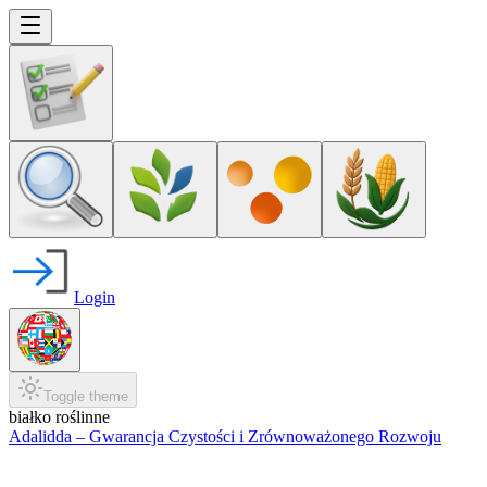
Login
Toggle theme
białko roślinne
Adalidda – Gwarancja Czystości i Zrównoważonego Rozwoju