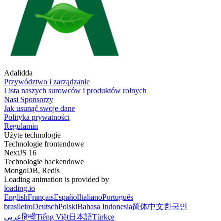
Adalidda
Przywództwo i zarządzanie
Lista naszych surowców i produktów rolnych
Nasi Sponsorzy
Jak usunąć swoje dane
Polityka prywatności
Regulamin
Użyte technologie
Technologie frontendowe
NextJS 16
Technologie backendowe
MongoDB, Redis
Loading animation is provided by
loading.io
English
Français
Español
Italiano
Português
brasileiro
Deutsch
Polski
Bahasa Indonesia
简体中文
한국인
عربي
हिन्दी
Tiếng Việt
日本語
Türkçe