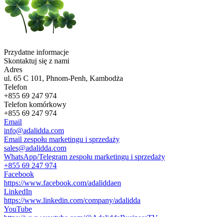
Przydatne informacje
Skontaktuj się z nami
Adres
ul. 65 C 101, Phnom-Penh, Kambodża
Telefon
+855 69 247 974
Telefon komórkowy
+855 69 247 974
Email
info@adalidda.com
Email zespołu marketingu i sprzedaży
sales@adalidda.com
WhatsApp/Telegram zespołu marketingu i sprzedaży
+855 69 247 974
Facebook
https://www.facebook.com/adaliddaen
LinkedIn
https://www.linkedin.com/company/adalidda
YouTube