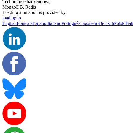
Technologie backendowe
MongoDB, Redis
Loading animation is provided by
loading.io
English
Français
Español
Italiano
Português brasileiro
Deutsch
Polski
Bah