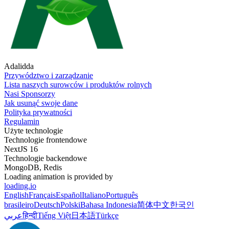
Adalidda
Przywództwo i zarządzanie
Lista naszych surowców i produktów rolnych
Nasi Sponsorzy
Jak usunąć swoje dane
Polityka prywatności
Regulamin
Użyte technologie
Technologie frontendowe
NextJS 16
Technologie backendowe
MongoDB, Redis
Loading animation is provided by
loading.io
English
Français
Español
Italiano
Português
brasileiro
Deutsch
Polski
Bahasa Indonesia
简体中文
한국인
عربي
हिन्दी
Tiếng Việt
日本語
Türkçe