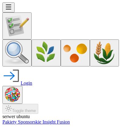
Login
Toggle theme
serwer ubuntu
Pakiety Sponsorskie Insight Fusion