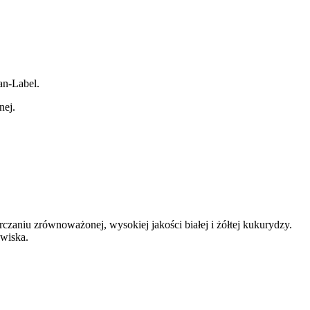
an-Label. 
ej. 
aniu zrównoważonej, wysokiej jakości białej i żółtej kukurydzy. 
wiska. 