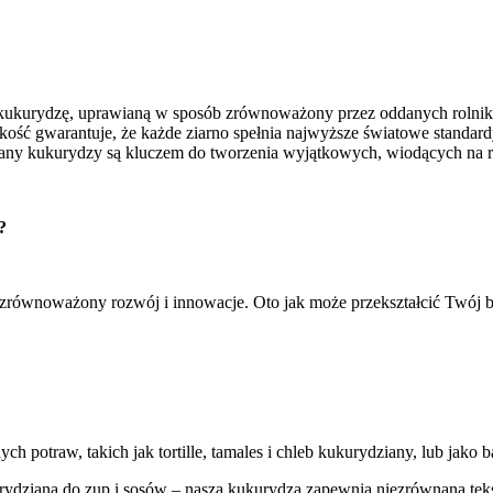
 kukurydzę, uprawianą w sposób zrównoważony przez oddanych rolnik
ść gwarantuje, że każde ziarno spełnia najwyższe światowe standardy.
any kukurydzy są kluczem do tworzenia wyjątkowych, wiodących na 
? 
 zrównoważony rozwój i innowacje. Oto jak może przekształcić Twój b
nych potraw, takich jak tortille, tamales i chleb kukurydziany, lub ja
rydzianą do zup i sosów – nasza kukurydza zapewnia niezrównaną teks