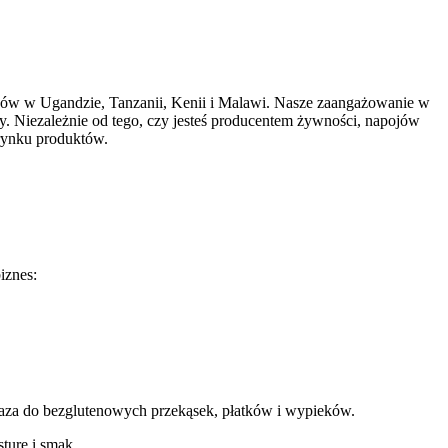
ów w Ugandzie, Tanzanii, Kenii i Malawi. Nasze zaangażowanie w 
 Niezależnie od tego, czy jesteś producentem żywności, napojów 
rynku produktów. 
iznes: 
ko baza do bezglutenowych przekąsek, płatków i wypieków. 
turę i smak. 