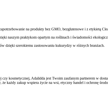
 zapotrzebowanie na produkty bez GMO, bezglutenowe i z etykietą Cle
ięki naszym praktykom opartym na roślinach i świadomości ekologiczn
tów dzięki szerokiemu zastosowaniu kukurydzy w różnych branżach. 
 czy kosmetycznej, Adalidda jest Twoim zaufanym partnerem w dostarcz
 że każdy zakup wspiera życie na wsi, etyczny handel i ochronę środo