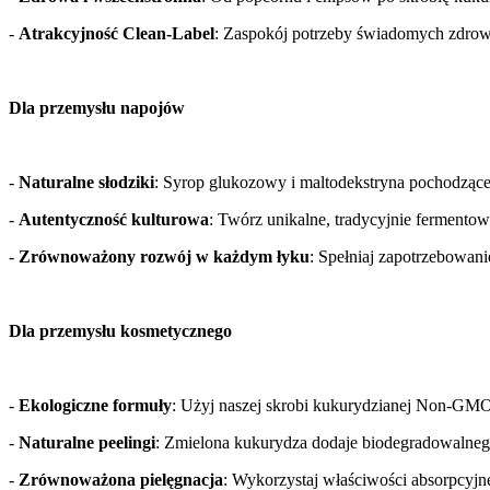
- 
Atrakcyjność Clean-Label
: Zaspokój potrzeby świadomych zdro
Dla przemysłu napojów 
- 
Naturalne słodziki
: Syrop glukozowy i maltodekstryna pochodzące
- 
Autentyczność kulturowa
: Twórz unikalne, tradycyjnie fermentow
- 
Zrównoważony rozwój w każdym łyku
: Spełniaj zapotrzebowani
Dla przemysłu kosmetycznego 
- 
Ekologiczne formuły
: Użyj naszej skrobi kukurydzianej Non-GMO j
- 
Naturalne peelingi
: Zmielona kukurydza dodaje biodegradowalneg
- 
Zrównoważona pielęgnacja
: Wykorzystaj właściwości absorpcyj