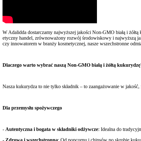
W Adalidda dostarczamy najwyższej jakości Non-GMO białą i żółtą
etyczny handel, zrównoważony rozwój środowiskowy i najwyższą jako
czy innowatorem w branży kosmetycznej, nasze wszechstronne odmi
Dlaczego warto wybrać naszą Non-GMO białą i żółtą kukurydzę
Nasza kukurydza to nie tylko składnik – to zaangażowanie w jakość,
Dla przemysłu spożywczego 
- 
Autentyczna i bogata w składniki odżywcze
: Idealna do tradycyj
- 
Zdrowa i wszechstronna
: Od popcornu i chipsów po skrobię kuku