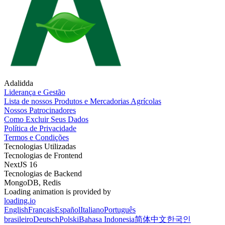
Adalidda
Liderança e Gestão
Lista de nossos Produtos e Mercadorias Agrícolas
Nossos Patrocinadores
Como Excluir Seus Dados
Política de Privacidade
Termos e Condições
Tecnologias Utilizadas
Tecnologias de Frontend
NextJS 16
Tecnologias de Backend
MongoDB, Redis
Loading animation is provided by
loading.io
English
Français
Español
Italiano
Português
brasileiro
Deutsch
Polski
Bahasa Indonesia
简体中文
한국인