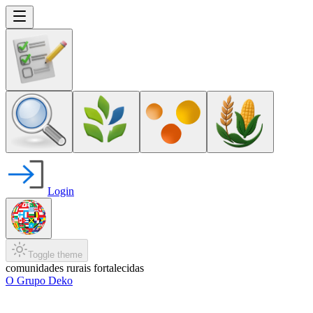
Login
Toggle theme
comunidades rurais fortalecidas
O Grupo Deko