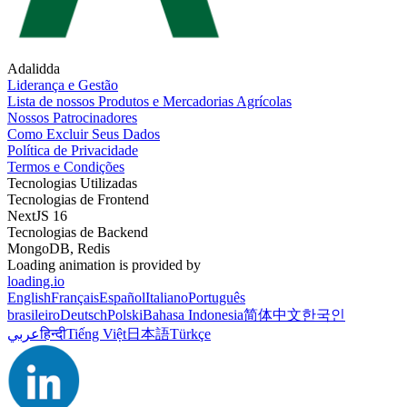
Adalidda
Liderança e Gestão
Lista de nossos Produtos e Mercadorias Agrícolas
Nossos Patrocinadores
Como Excluir Seus Dados
Política de Privacidade
Termos e Condições
Tecnologias Utilizadas
Tecnologias de Frontend
NextJS 16
Tecnologias de Backend
MongoDB, Redis
Loading animation is provided by
loading.io
English
Français
Español
Italiano
Português
brasileiro
Deutsch
Polski
Bahasa Indonesia
简体中文
한국인
عربي
हिन्दी
Tiếng Việt
日本語
Türkçe