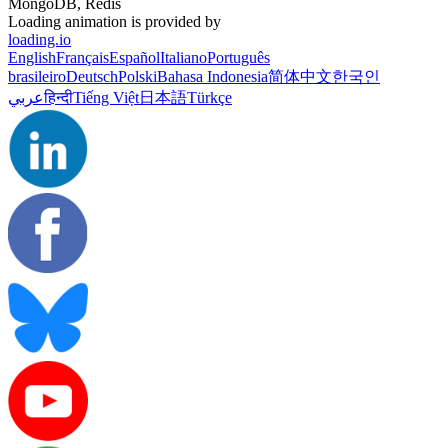
MongoDB, Redis
Loading animation is provided by
loading.io
English
Français
Español
Italiano
Português
brasileiro
Deutsch
Polski
Bahasa Indonesia
简体中文
한국인
عربي
हिन्दी
Tiếng Việt
日本語
Türkçe