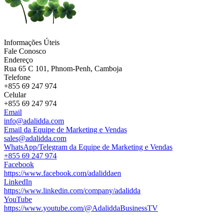
Informações Úteis
Fale Conosco
Endereço
Rua 65 C 101, Phnom-Penh, Camboja
Telefone
+855 69 247 974
Celular
+855 69 247 974
Email
info@adalidda.com
Email da Equipe de Marketing e Vendas
sales@adalidda.com
WhatsApp/Telegram da Equipe de Marketing e Vendas
+855 69 247 974
Facebook
https://www.facebook.com/adaliddaen
LinkedIn
https://www.linkedin.com/company/adalidda
YouTube
https://www.youtube.com/@AdaliddaBusinessTV