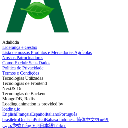
Adalidda
Liderança e Gestão
Lista de nossos Produtos e Mercadorias Agrícolas
Nossos Patrocinadores
Como Excluir Seus Dados
Política de Privacidade
Termos e Condições
Tecnologias Utilizadas
Tecnologias de Frontend
NextJS 16
Tecnologias de Backend
MongoDB, Redis
Loading animation is provided by
loading.io
English
Français
Español
Italiano
Português
brasileiro
Deutsch
Polski
Bahasa Indonesia
简体中文
한국인
عربي
हिन्दी
Tiếng Việt
日本語
Türkçe