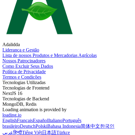
Adalidda
Liderança e Gestão
Lista de nossos Produtos e Mercadorias Agrícolas
Nossos Patrocinadores
Como Excluir Seus Dados
Política de Privacidade
Termos e Condições
Tecnologias Utilizadas
Tecnologias de Frontend
NextJS 16
Tecnologias de Backend
MongoDB, Redis
Loading animation is provided by
loading.io
English
Français
Español
Italiano
Português
brasileiro
Deutsch
Polski
Bahasa Indonesia
简体中文
한국인
عربي
हिन्दी
Tiếng Việt
日本語
Türkçe