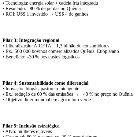
• Tecnologia: energia solar + cadeia fria integrada
• Resultado: –80 % de perdas no Quênia
• ROI: US$ 1 investido → US$ 4 de ganhos
Pilar 3: Integração regional
• Liberalização: AfCFTA = 1,3 bilhão de consumidores
• Ex.: 500 000 bovinos comercializados Quênia–Etiópia/ano
• Benefício: –30 % nos custos logísticos
Pilar 4: Sustentabilidade como diferencial
• Inovação: biogás, pastoreio inteligente
• Ex.: redução de 60 % das emissões → +40 % no preço no Quênia
• Objetivo: líder mundial em agricultura verde
Pilar 5: Inclusão estratégica
• Alvo: mulheres e jovens
• Gap atual: 60 % gestores vs. 20 % proprietários