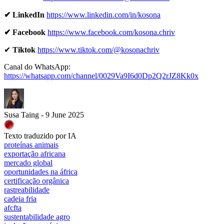
✔ LinkedIn
https://www.linkedin.com/in/kosona
✔ Facebook
https://www.facebook.com/kosona.chriv
✔
Tiktok
https://www.tiktok.com/@kosonachriv
Canal do WhatsApp:
https://whatsapp.com/channel/0029Va9I6d0Dp2Q2rJZ8Kk0x
Susa Taing - 9 June 2025
Texto traduzido por IA
proteínas animais
exportação africana
mercado global
oportunidades na áfrica
certificação orgânica
rastreabilidade
cadeia fria
afcfta
sustentabilidade agro