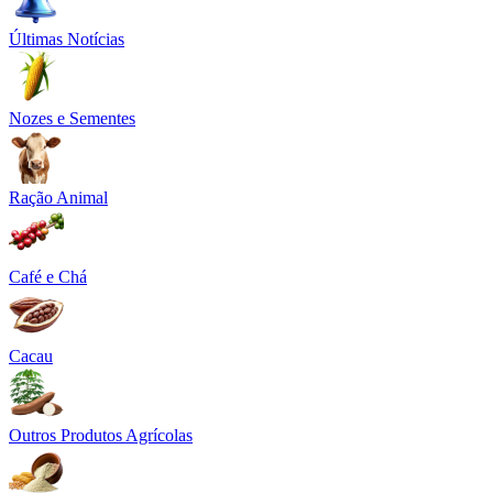
Últimas Notícias
Nozes e Sementes
Ração Animal
Café e Chá
Cacau
Outros Produtos Agrícolas