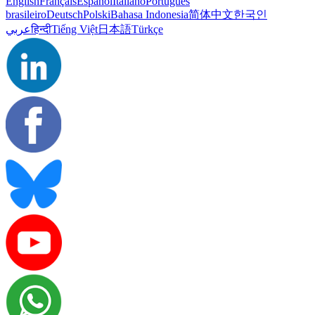
English
Français
Español
Italiano
Português
brasileiro
Deutsch
Polski
Bahasa Indonesia
简体中文
한국인
عربي
हिन्दी
Tiếng Việt
日本語
Türkçe