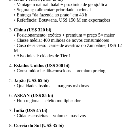
◦ Vantagem natural: halal + proximidade geográfica
◦ Segurança alimentar: prioridade nacional
◦ Entrega “da fazenda ao prato” em 48 h
◦ Referência: Botswana, US$ 150 M em exportações
China (US$ 320 bi)
◦ Posicionamento: exótico + premium = preço 5× maior
◦ Classe média: 400 milhões de novos consumidores
◦ Caso de sucesso: carne de avestruz do Zimbábue, US$ 12
M
◦ Alvo inicial: cidades de Tier 1
Estados Unidos (US$ 200 bi)
◦ Consumidor health-conscious = premium pricing
Japão (US$ 65 bi)
◦ Qualidade absoluta = margens máximas
ASEAN (US$ 85 bi)
◦ Hub regional = efeito multiplicador
Índia (US$ 45 bi)
◦ Cidades costeiras = volumes massivos
Coreia do Sul (US$ 35 bi)