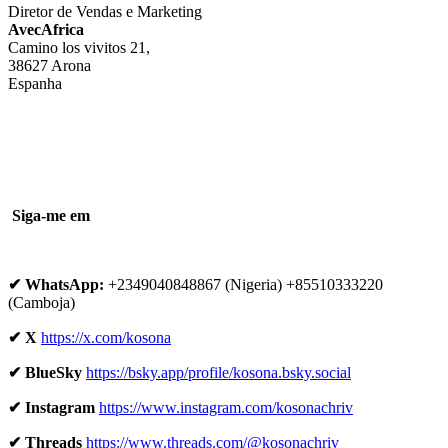
Diretor de Vendas e Marketing
AvecAfrica
Camino los vivitos 21,
38627 Arona
Espanha
Siga-me em
✔ WhatsApp:
+2349040848867 (Nigeria) +85510333220
(Camboja)
✔ X
https://x.com/kosona
✔ BlueSky
https://bsky.app/profile/kosona.bsky.social
✔ Instagram
https://www.instagram.com/kosonachriv
✔ Threads
https://www.threads.com/@kosonachriv