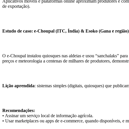
Aplicativos móveis e plataformas online aproximam produtores e compr
de exportação).
Estudo de caso: e-Choupal (ITC, Índia) & Esoko (Gana e região)
O e-Choupal instalou quiosques nas aldeias e usou “sanchalaks” para 
preços e meteorologia a centenas de milhares de produtores, demonst
Lição aprendida
: sistemas simples (digitais, quiosques) que publica
Recomendações:
• Assinar um serviço local de informação agrícola.
• Usar marketplaces ou apps de e-commerce, quando disponíveis, e ma