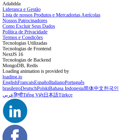
Adalidda
Liderança e Gestão
Lista de nossos Produtos e Mercadorias Agrícolas
Nossos Patrocinadores
Como Excluir Seus Dados
Política de Privacidade
Termos e Condições
Tecnologias Utilizadas
Tecnologias de Frontend
NextJS 16
Tecnologias de Backend
MongoDB, Redis
Loading animation is provided by
loading.io
English
Français
Español
Italiano
Português
brasileiro
Deutsch
Polski
Bahasa Indonesia
简体中文
한국인
عربي
हिन्दी
Tiếng Việt
日本語
Türkçe