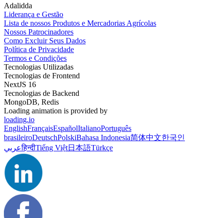
Adalidda
Liderança e Gestão
Lista de nossos Produtos e Mercadorias Agrícolas
Nossos Patrocinadores
Como Excluir Seus Dados
Política de Privacidade
Termos e Condições
Tecnologias Utilizadas
Tecnologias de Frontend
NextJS 16
Tecnologias de Backend
MongoDB, Redis
Loading animation is provided by
loading.io
English
Français
Español
Italiano
Português
brasileiro
Deutsch
Polski
Bahasa Indonesia
简体中文
한국인
عربي
हिन्दी
Tiếng Việt
日本語
Türkçe