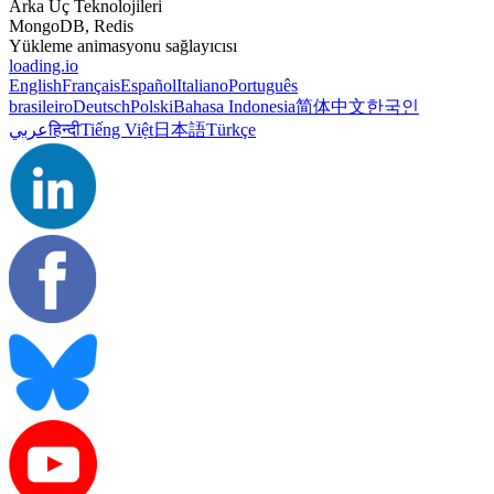
Arka Uç Teknolojileri
MongoDB, Redis
Yükleme animasyonu sağlayıcısı
loading.io
English
Français
Español
Italiano
Português
brasileiro
Deutsch
Polski
Bahasa Indonesia
简体中文
한국인
عربي
हिन्दी
Tiếng Việt
日本語
Türkçe