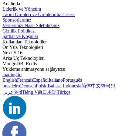
Adalidda
Liderlik ve Yönetim
Tarım Ürünleri ve Ürünlerimiz Listesi
Sponsorlarımız
Verilerinizi Nasıl Silebilirsiniz
Gizlilik Politikası
Şartlar ve Koşullar
Kullanılan Teknolojiler
Ön Yüz Teknolojileri
NextJS 16
Arka Uç Teknolojileri
MongoDB, Redis
Yükleme animasyonu sağlayıcısı
loading.io
English
Français
Español
Italiano
Português
brasileiro
Deutsch
Polski
Bahasa Indonesia
简体中文
한국인
عربي
हिन्दी
Tiếng Việt
日本語
Türkçe