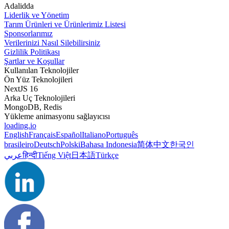
Adalidda
Liderlik ve Yönetim
Tarım Ürünleri ve Ürünlerimiz Listesi
Sponsorlarımız
Verilerinizi Nasıl Silebilirsiniz
Gizlilik Politikası
Şartlar ve Koşullar
Kullanılan Teknolojiler
Ön Yüz Teknolojileri
NextJS 16
Arka Uç Teknolojileri
MongoDB, Redis
Yükleme animasyonu sağlayıcısı
loading.io
English
Français
Español
Italiano
Português
brasileiro
Deutsch
Polski
Bahasa Indonesia
简体中文
한국인
عربي
हिन्दी
Tiếng Việt
日本語
Türkçe