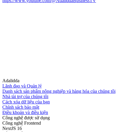
https://www.youtube.com/@AdaliddaBusinessTV
Adalidda
Lãnh đạo và Quản lý
Danh sách sản phẩm nông nghiệp và hàng hóa của chúng tôi
Nhà tài trợ của chúng tôi
Cách xóa dữ liệu của bạn
Chính sách bảo mật
Điều khoản và điều kiện
Công nghệ được sử dụng
Công nghệ Frontend
NextJS 16