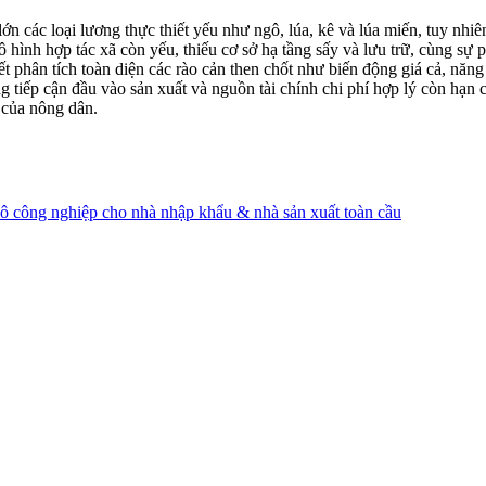
ớn các loại lương thực thiết yếu như ngô, lúa, kê và lúa miến, tuy nhi
 hình hợp tác xã còn yếu, thiếu cơ sở hạ tầng sấy và lưu trữ, cùng sự p
ết phân tích toàn diện các rào cản then chốt như biến động giá cả, năng
iếp cận đầu vào sản xuất và nguồn tài chính chi phí hợp lý còn hạn chế
h của nông dân.
ô công nghiệp cho nhà nhập khẩu & nhà sản xuất toàn cầu