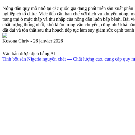
Nông dân quy mô nhỏ tại các quốc gia đang phát triển sản xuất phần l
nghiệp có tổ chức. Việc tiếp cận hạn chế với dịch vụ khuyến nông, mô
trang trại ở mức thấp và thu nhập của nông dân luôn bấp bênh. Bài vi
chất lượng thống nhất, khó khăn trong vận chuyển, cũng như khả năng t
đất đai và tổn thất sau thu hoạch tiếp tục làm suy giảm sức cạnh tran
Kosona Chriv - 26 janvier 2026
Văn bản được dịch bằng AI
Tinh bột sắn Nigeria nguyên chất — Chất lượng cao, cung cấp quy m