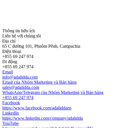
Thông tin hữu ích
Liên hệ với chúng tôi
Địa chỉ
65 C đường 101, Phnôm Pênh, Campuchia
Điện thoại
+855 69 247 974
Di động
+855 69 247 974
Email
info@adalidda.com
Email của Nhóm Marketing và Bán hàng
sales@adalidda.com
WhatsApp/Telegram của Nhóm Marketing và Bán hàng
+855 69 247 974
Facebook
https://www.facebook.com/adaliddaen
LinkedIn
https://www.linkedin.com/company/adalidda
YouTube