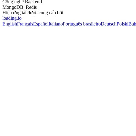
Công nghệ Backend
MongoDB, Redis
Hiệu ứng tải được cung cấp bởi
loading.io
English
Français
Español
Italiano
Português brasileiro
Deutsch
Polski
Bah