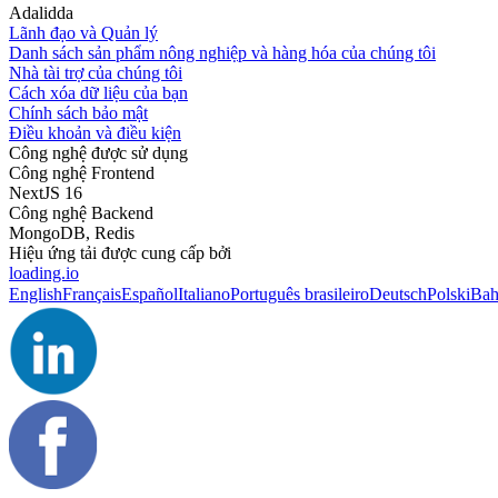
Adalidda
Lãnh đạo và Quản lý
Danh sách sản phẩm nông nghiệp và hàng hóa của chúng tôi
Nhà tài trợ của chúng tôi
Cách xóa dữ liệu của bạn
Chính sách bảo mật
Điều khoản và điều kiện
Công nghệ được sử dụng
Công nghệ Frontend
NextJS 16
Công nghệ Backend
MongoDB, Redis
Hiệu ứng tải được cung cấp bởi
loading.io
English
Français
Español
Italiano
Português brasileiro
Deutsch
Polski
Bah