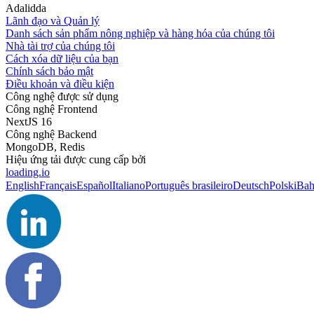
Adalidda
Lãnh đạo và Quản lý
Danh sách sản phẩm nông nghiệp và hàng hóa của chúng tôi
Nhà tài trợ của chúng tôi
Cách xóa dữ liệu của bạn
Chính sách bảo mật
Điều khoản và điều kiện
Công nghệ được sử dụng
Công nghệ Frontend
NextJS 16
Công nghệ Backend
MongoDB, Redis
Hiệu ứng tải được cung cấp bởi
loading.io
English
Français
Español
Italiano
Português brasileiro
Deutsch
Polski
Bah