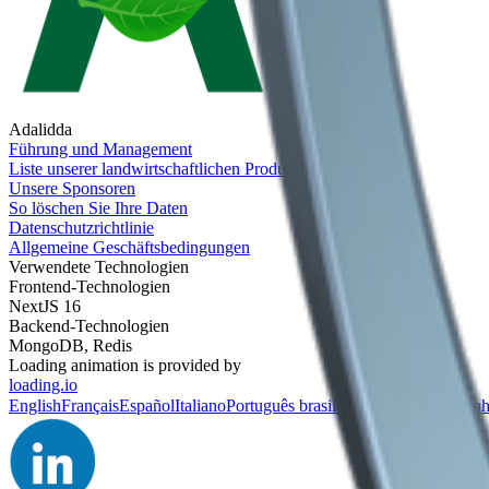
Adalidda
Führung und Management
Liste unserer landwirtschaftlichen Produkte
Unsere Sponsoren
So löschen Sie Ihre Daten
Datenschutzrichtlinie
Allgemeine Geschäftsbedingungen
Verwendete Technologien
Frontend-Technologien
NextJS 16
Backend-Technologien
MongoDB, Redis
Loading animation is provided by
loading.io
English
Français
Español
Italiano
Português brasileiro
Deutsch
Polski
Bah