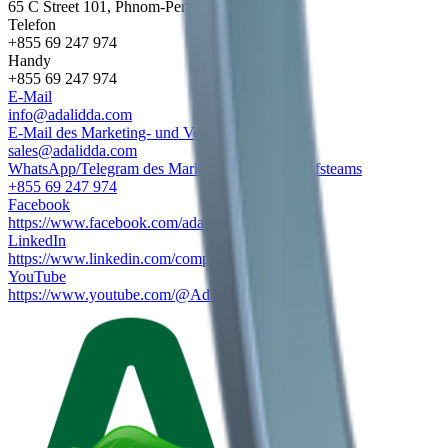
65 C Street 101, Phnom-Penh, Kambodscha
Telefon
+855 69 247 974
Handy
+855 69 247 974
E-Mail
info@adalidda.com
E-Mail des Marketing- und Verkaufsteams
sales@adalidda.com
WhatsApp/Telegram des Marketing- und Verkaufsteams
+855 69 247 974
Facebook
https://www.facebook.com/adaliddaen
LinkedIn
https://www.linkedin.com/company/adalidda
YouTube
https://www.youtube.com/@AdaliddaBusinessTV