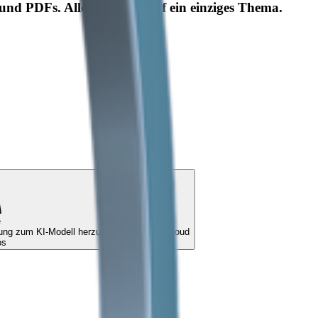
und PDFs. Alles zentriert auf ein einziges Thema.
e
Ihr digitaler Assistent wird Ihnen helfen, eine Verbindung zum KI-Modell herzustellen qwen3.5:cloud
os