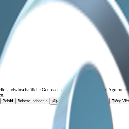
 die landwirtschaftliche Genossenschaften, Kleinbauern und Agraruntern
en.
Polski
Bahasa Indonesia
简体中文
한국인
عربي
हिन्दी
Tiếng Việt