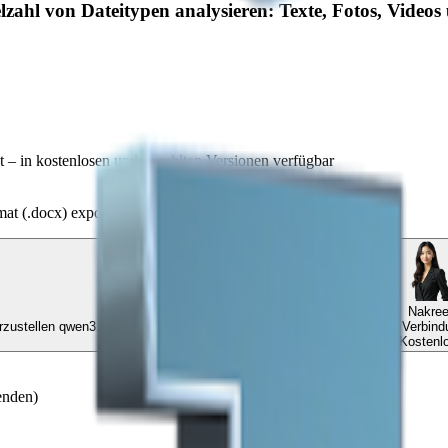
lzahl von Dateitypen analysieren: Texte, Fotos, Videos 
 – in kostenlosen und bezahlten Versionen verfügbar
at (.docx) exportieren
Nakre
Ihr digitaler Assistent wird Ihnen helfen, eine Verbindung zum KI-Modell herzustellen qwen3.5:4b
Kostenl
enden)