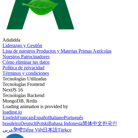
Adalidda
Liderazgo y Gestión
Lista de nuestros Productos y Materias Primas Agrícolas
Nuestros Patrocinadores
Cómo eliminar tus datos
Política de privacidad
Términos y condiciones
Tecnologías Utilizadas
Tecnologías Frontend
NextJS 16
Tecnologías Backend
MongoDB, Redis
Loading animation is provided by
loading.io
English
Français
Español
Italiano
Português
brasileiro
Deutsch
Polski
Bahasa Indonesia
简体中文
한국인
عربي
हिन्दी
Tiếng Việt
日本語
Türkçe