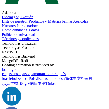
Adalidda
Liderazgo y Gestión
Lista de nuestros Productos y Materias Primas Agrícolas
Nuestros Patrocinadores
Cómo eliminar tus datos
Política de privacidad
Términos y condiciones
Tecnologías Utilizadas
Tecnologías Frontend
NextJS 16
Tecnologías Backend
MongoDB, Redis
Loading animation is provided by
loading.io
English
Français
Español
Italiano
Português
brasileiro
Deutsch
Polski
Bahasa Indonesia
简体中文
한국인
عربي
हिन्दी
Tiếng Việt
日本語
Türkçe