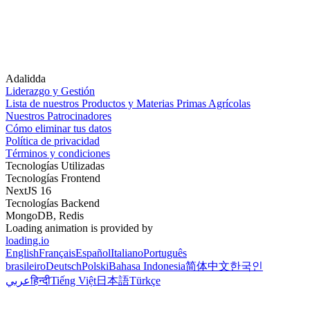
Adalidda
Liderazgo y Gestión
Lista de nuestros Productos y Materias Primas Agrícolas
Nuestros Patrocinadores
Cómo eliminar tus datos
Política de privacidad
Términos y condiciones
Tecnologías Utilizadas
Tecnologías Frontend
NextJS 16
Tecnologías Backend
MongoDB, Redis
Loading animation is provided by
loading.io
English
Français
Español
Italiano
Português
brasileiro
Deutsch
Polski
Bahasa Indonesia
简体中文
한국인
عربي
हिन्दी
Tiếng Việt
日本語
Türkçe