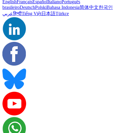
English
Français
Español
Italiano
Português
brasileiro
Deutsch
Polski
Bahasa Indonesia
简体中文
한국인
عربي
हिन्दी
Tiếng Việt
日本語
Türkçe