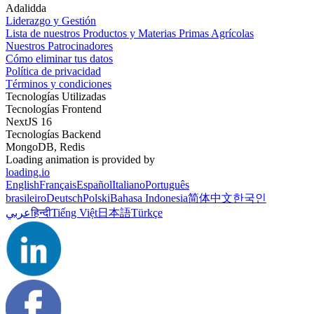
Adalidda
Liderazgo y Gestión
Lista de nuestros Productos y Materias Primas Agrícolas
Nuestros Patrocinadores
Cómo eliminar tus datos
Política de privacidad
Términos y condiciones
Tecnologías Utilizadas
Tecnologías Frontend
NextJS 16
Tecnologías Backend
MongoDB, Redis
Loading animation is provided by
loading.io
English
Français
Español
Italiano
Português
brasileiro
Deutsch
Polski
Bahasa Indonesia
简体中文
한국인
عربي
हिन्दी
Tiếng Việt
日本語
Türkçe