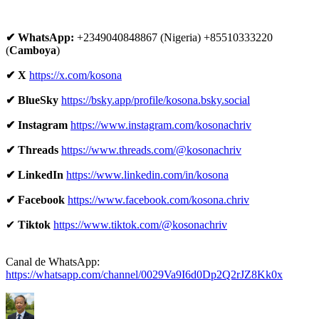
✔ WhatsApp:
+2349040848867 (Nigeria) +85510333220
(
Camboya
)
✔ X
https://x.com/kosona
✔ BlueSky
https://bsky.app/profile/kosona.bsky.social
✔ Instagram
https://www.instagram.com/kosonachriv
✔ Threads
https://www.threads.com/@kosonachriv
✔ LinkedIn
https://www.linkedin.com/in/kosona
✔ Facebook
https://www.facebook.com/kosona.chriv
✔
Tiktok
https://www.tiktok.com/@kosonachriv
Canal de WhatsApp:
https://whatsapp.com/channel/0029Va9I6d0Dp2Q2rJZ8Kk0x