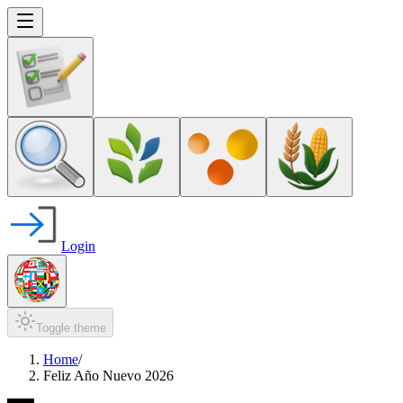
Login
Toggle theme
Home
/
Feliz Año Nuevo 2026