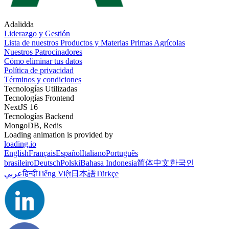
Adalidda
Liderazgo y Gestión
Lista de nuestros Productos y Materias Primas Agrícolas
Nuestros Patrocinadores
Cómo eliminar tus datos
Política de privacidad
Términos y condiciones
Tecnologías Utilizadas
Tecnologías Frontend
NextJS 16
Tecnologías Backend
MongoDB, Redis
Loading animation is provided by
loading.io
English
Français
Español
Italiano
Português
brasileiro
Deutsch
Polski
Bahasa Indonesia
简体中文
한국인
عربي
हिन्दी
Tiếng Việt
日本語
Türkçe